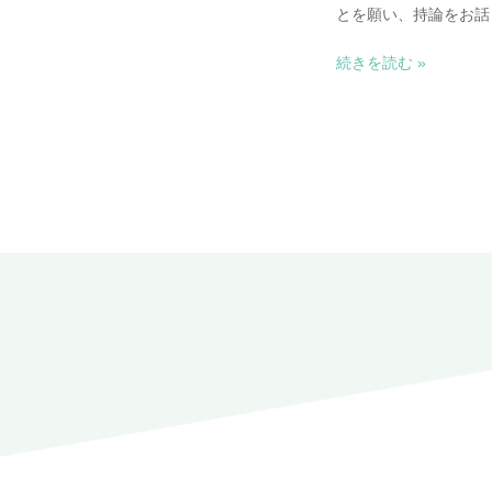
ム事例
とを願い、持論をお話
“金
続きを読む »
融
ジ
ャ
ー
ナ
ル
か
ら
取
材
を
受
け
ま
し
た”