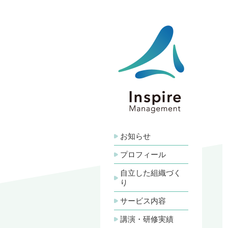
Skip
to
content
お知らせ
プロフィール
自立した組織づく
り
サービス内容
「人材開
講演
階層別研
若手・中
女性活躍
金融機関で
インスピー
シュフロ
リーダー
強会
アカウン
講演・研修実績
支店経営
支店長代
次席者マ