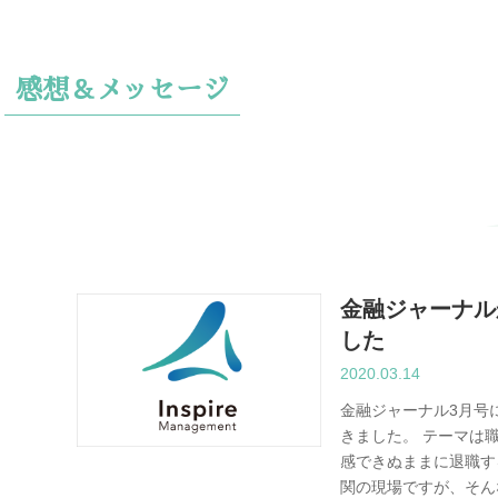
感想＆メッセージ
金融ジャーナル
した
2020.03.14
金融ジャーナル3月号
きました。 テーマは
発」「組織開発」「キャッ
修・管理職マネジメント・
堅リーダー研修
・人材育成研修
働く人のためのZoom勉
レマネジメントLINE公式
ー好転」コンサルティング
研修
ト
感できぬままに退職す
関の現場ですが、そん
者のための人材育成講座カ
理マネジメント研修
ネジメント研修